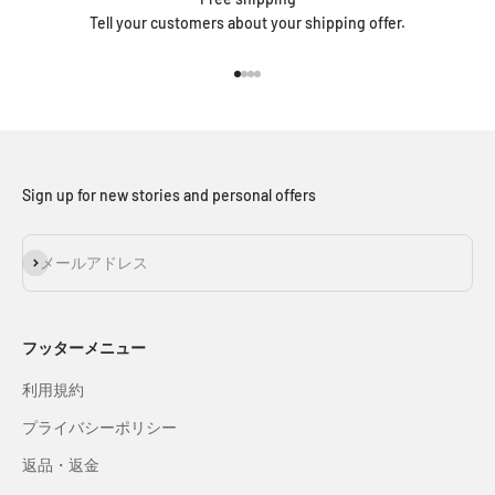
Tell your customers about your shipping offer.
I18n Error: Missing interpolation v
I18n Error: Missing interpolation 
I18n Error: Missing interpolation
I18n Error: Missing interpolatio
Sign up for new stories and personal offers
登録
メールアドレス
フッターメニュー
利用規約
プライバシーポリシー
返品・返金