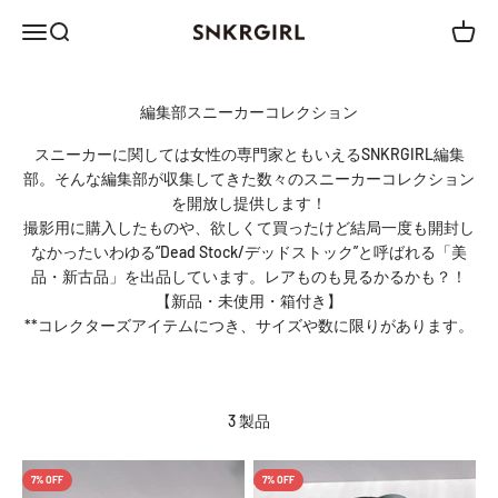
コンテンツへスキップ
メニュー
検索
カート
SNKRGIRL STORE
スニーカーに関しては女性の専門家ともいえるSNKRGIRL編集
部。そんな編集部が収集してきた数々のスニーカーコレクション
を開放し提供します！
撮影用に購入したものや、欲しくて買ったけど結局一度も開封し
なかったいわゆる“Dead Stock/デッドストック”と呼ばれる「美
品・新古品」を出品しています。レアものも見るかるかも？！
【新品・未使用・箱付き】
**コレクターズアイテムにつき、サイズや数に限りがあります。
3 製品
7% OFF
7% OFF