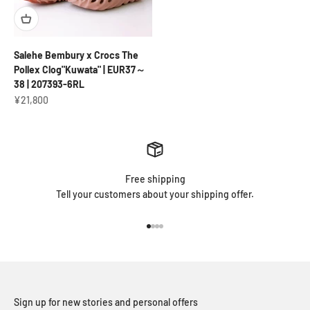
Salehe Bembury x Crocs The
Pollex Clog"Kuwata" | EUR37～
38 | 207393-6RL
セール価格
¥21,800
Free shipping
Tell your customers about your shipping offer.
I18n Error: Missing interpolation v
I18n Error: Missing interpolation 
I18n Error: Missing interpolation
I18n Error: Missing interpolatio
Sign up for new stories and personal offers