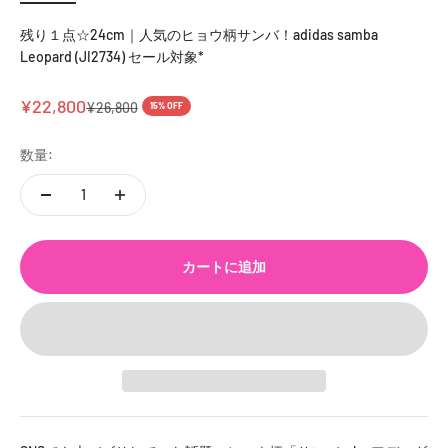
残り１点☆24cm｜人気のヒョウ柄サンバ！adidas samba
Leopard (JI2734) セール対象*
セール価格
¥22,800
通常価格
¥26,800
15% OFF
数量:
カートに追加