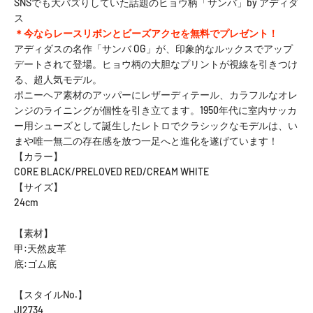
SNSでも大バズりしていた話題のヒョウ柄「サンバ」by アディダ
ス
＊今ならレースリボンとビーズアクセを無料でプレゼント！
アディダスの名作「サンバ OG」が、印象的なルックスでアップ
デートされて登場。ヒョウ柄の大胆なプリントが視線を引きつけ
る、超人気モデル。
ポニーヘア素材のアッパーにレザーディテール、カラフルなオレ
ンジのライニングが個性を引き立てます。1950年代に室内サッカ
ー用シューズとして誕生したレトロでクラシックなモデルは、い
まや唯一無二の存在感を放つ一足へと進化を遂げています！
【カラー】
CORE BLACK/PRELOVED RED/CREAM WHITE
【サイズ】
24cm
【素材】
甲:天然皮革
底:ゴム底
【スタイルNo.】
JI2734