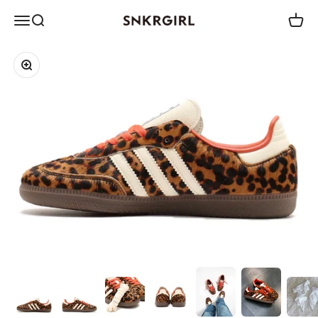
コンテンツへスキップ
メニュー
検索
カート
SNKRGIRL STORE
ズームイン