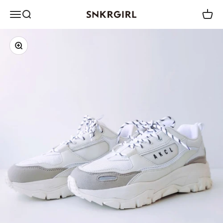
コンテンツへスキップ
メニュー
検索
カート
SNKRGIRL STORE
ズームイン