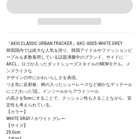
『AKIII CLASSIC URBAN TRACKER』AKC-0003-WHITE GREY
韓国国内では絶大な人気を誇り、韓国アイドルやファッションピ
ープルも多数着用している話題沸騰中のブランド。サイドに「
AKCL」ロゴが入ったダッドシューズスタイルのNEWモデル。メ
ンズライクな
デザインの中にかわいらしさを表現。
つま先に反射板、柄の入ったシューレースなど細かなディテール
にこだわった1足。インソールからアウトソール
の高さを5cmにすることで、クッション性もさることながら、安
定性も考えられている。
【カラー】
WHITE GRAY / ホワイト グレー
【サイズ】
25.0cm
【素材】