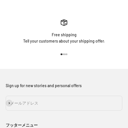
Free shipping
Tell your customers about your shipping offer.
I18n Error: Missing interpolation v
I18n Error: Missing interpolation 
I18n Error: Missing interpolation
I18n Error: Missing interpolatio
Sign up for new stories and personal offers
登録
メールアドレス
フッターメニュー