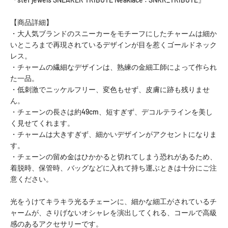
【商品詳細】
・大人気ブランドのスニーカーをモチーフにしたチャームは細か
いところまで再現されているデザインが目を惹くゴールドネック
レス。
・チャームの繊細なデザインは、熟練の金細工師によって作られ
た一品。
・低刺激でニッケルフリー、変色もせず、皮膚に跡も残りませ
ん。
・チェーンの長さは約49cm、短すぎず、デコルテラインを美し
く見せてくれます。
・チャームは大きすぎず、細かいデザインがアクセントになりま
す。
・チェーンの留め金はひかかると切れてしまう恐れがあるため、
着脱時、保管時、バッグなどに入れて持ち運ぶときは十分にご注
意ください。
光をうけてキラキラ光るチェーンに、細かな細工がされているチ
ャームが、さりげないオシャレを演出してくれる、コールで高級
感のあるアクセサリーです。