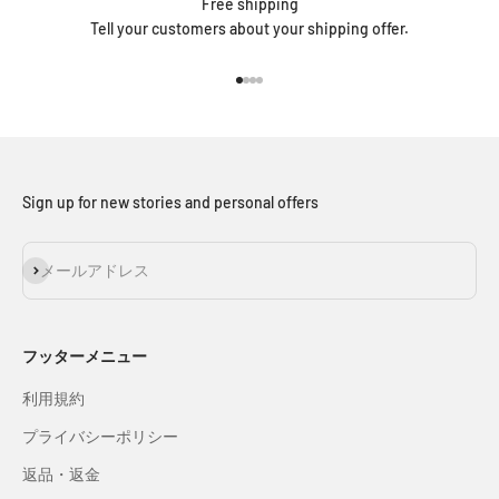
Free shipping
Tell your customers about your shipping offer.
I18n Error: Missing interpolation v
I18n Error: Missing interpolation 
I18n Error: Missing interpolation
I18n Error: Missing interpolatio
Sign up for new stories and personal offers
登録
メールアドレス
フッターメニュー
利用規約
プライバシーポリシー
返品・返金