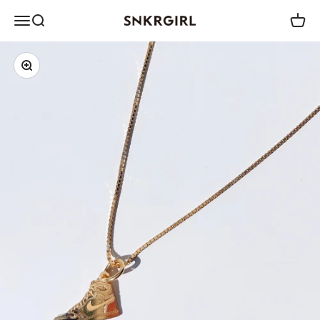
コンテンツへスキップ
メニュー
検索
カート
SNKRGIRL STORE
ズームイン