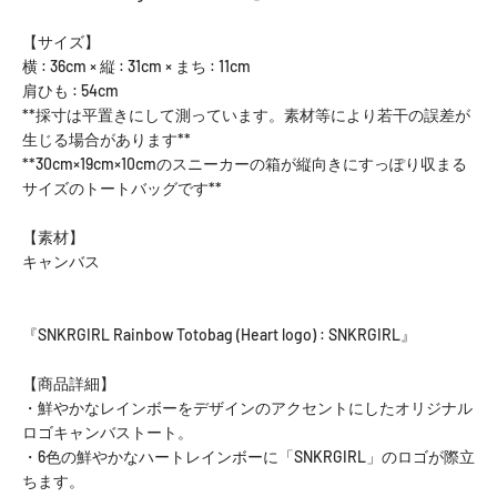
【サイズ】
横 : 36cm × 縦 : 31cm × まち : 11cm
肩ひも : 54cm
**採寸は平置きにして測っています。素材等により若干の誤差が
生じる場合があります**
**30cm×19cm×10cmのスニーカーの箱が縦向きにすっぽり収まる
サイズのトートバッグです**
【素材】
キャンバス
『SNKRGIRL Rainbow Totobag (Heart logo) : SNKRGIRL』
【商品詳細】
・鮮やかなレインボーをデザインのアクセントにしたオリジナル
ロゴキャンバストート。
・6色の鮮やかなハートレインボーに「SNKRGIRL」のロゴが際立
ちます。