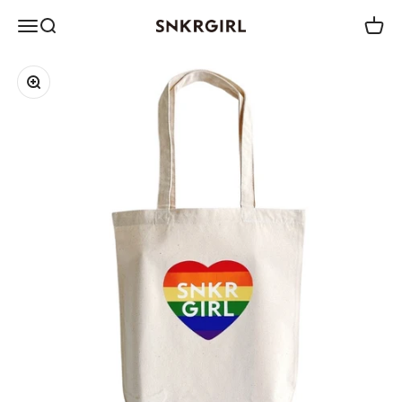
コンテンツへスキップ
メニュー
検索
カート
SNKRGIRL STORE
ズームイン