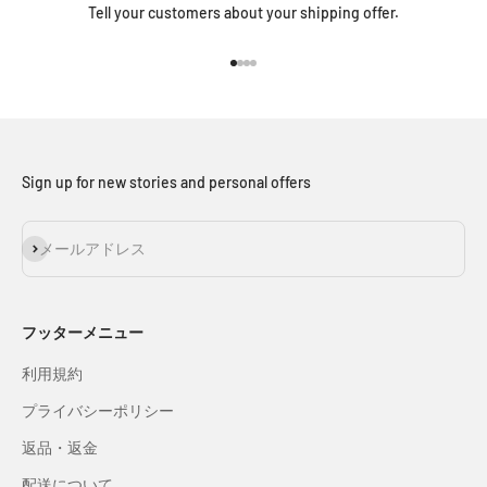
Tell your customers about your shipping offer.
I18n Error: Missing interpolation v
I18n Error: Missing interpolation 
I18n Error: Missing interpolation
I18n Error: Missing interpolatio
Sign up for new stories and personal offers
登録
メールアドレス
フッターメニュー
利用規約
プライバシーポリシー
返品・返金
配送について